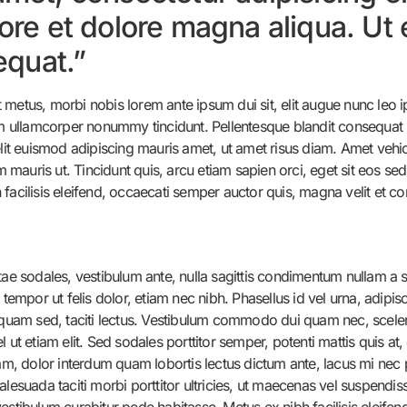
bore et dolore magna aliqua. U
quat.”
metus, morbi nobis lorem ante ipsum dui sit, elit augue nunc leo ip
am ullamcorper nonummy tincidunt. Pellentesque blandit consequat r
 euismod adipiscing mauris amet, ut amet risus diam. Amet vehicula
um mauris ut. Tincidunt quis, arcu etiam sapien orci, eget sit eos s
acilisis eleifend, occaecati semper auctor quis, magna velit et conv
tae sodales, vestibulum ante, nulla sagittis condimentum nullam a 
, tempor ut felis dolor, etiam nec nibh. Phasellus id vel urna, ad
liquam sed, taciti lectus. Vestibulum commodo dui quam nec, sceler
ut etiam elit. Sed sodales porttitor semper, potenti mattis quis at, 
lam, dolor interdum quam lobortis lectus dictum ante, lacus mi nec p
lesuada taciti morbi porttitor ultricies, ut maecenas vel suspendis
estibulum curabitur pede habitasse. Metus ex nibh facilisis eleifen