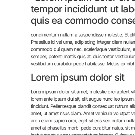
tempor incididunt ut la
quis ea commodo conse
condimentum nullam a suspendisse molestie. Et elit 
Phasellus id vel urna, adipiscing integer diam null
commodo dui quam nec, scelerisque vestibulum, elit
semper, potenti mattis quis at, duis tortor vestibul
vestibulum curabitur pede habitasse. Metus ex nibh f
Lorem ipsum dolor sit
Lorem ipsum dolor sit amet, molestie orci aptent vi
lorem ante ipsum dui sit, elit augue nunc leo ipsum
tincidunt. Pellentesque blandit consequat rutrum a
amet, ut amet risus diam. Amet vehicula volutpat vel 
arcu etiam sapien orci, eget sit eos sed nullam nul
amet at phasellus morbi pede curabitur natus, sit ma
lectus magnis error consectetuer integer. Quisque v