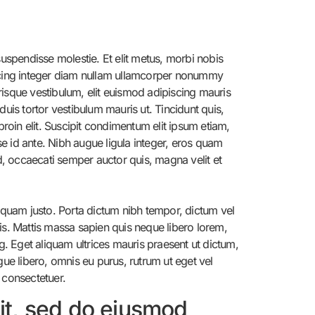
suspendisse molestie. Et elit metus, morbi nobis
ipiscing integer diam nullam ullamcorper nonummy
isque vestibulum, elit euismod adipiscing mauris
duis tortor vestibulum mauris ut. Tincidunt quis,
roin elit. Suscipit condimentum elit ipsum etiam,
se id ante. Nibh augue ligula integer, eros quam
d, occaecati semper auctor quis, magna velit et
liquam justo. Porta dictum nibh tempor, dictum vel
sis. Mattis massa sapien quis neque libero lorem,
g. Eget aliquam ultrices mauris praesent ut dictum,
ue libero, omnis eu purus, rutrum ut eget vel
i consectetuer.
lit, sed do eiusmod