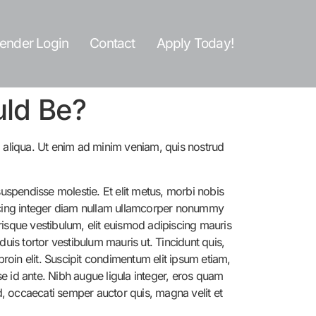
ender Login
Contact
Apply Today!
uld Be?
a aliqua. Ut enim ad minim veniam, quis nostrud
suspendisse molestie. Et elit metus, morbi nobis
ipiscing integer diam nullam ullamcorper nonummy
isque vestibulum, elit euismod adipiscing mauris
duis tortor vestibulum mauris ut. Tincidunt quis,
roin elit. Suscipit condimentum elit ipsum etiam,
se id ante. Nibh augue ligula integer, eros quam
d, occaecati semper auctor quis, magna velit et