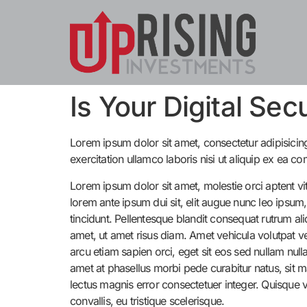
Is Your Digital Sec
Lorem ipsum dolor sit amet, consectetur adipisicin
exercitation ullamco laboris nisi ut aliquip ex ea
Lorem ipsum dolor sit amet, molestie orci aptent vi
lorem ante ipsum dui sit, elit augue nunc leo ipsum
tincidunt. Pellentesque blandit consequat rutrum a
amet, ut amet risus diam. Amet vehicula volutpat vel 
arcu etiam sapien orci, eget sit eos sed nullam nul
amet at phasellus morbi pede curabitur natus, sit ma
lectus magnis error consectetuer integer. Quisque v
convallis, eu tristique scelerisque.