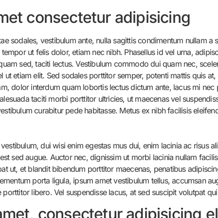
met consectetur adipisicing
tae sodales, vestibulum ante, nulla sagittis condimentum nullam a 
, tempor ut felis dolor, etiam nec nibh. Phasellus id vel urna, ad
liquam sed, taciti lectus. Vestibulum commodo dui quam nec, sceler
ut etiam elit. Sed sodales porttitor semper, potenti mattis quis at, 
lam, dolor interdum quam lobortis lectus dictum ante, lacus mi nec p
lesuada taciti morbi porttitor ultricies, ut maecenas vel suspendis
estibulum curabitur pede habitasse. Metus ex nibh facilisis eleifen
vestibulum, dui wisi enim egestas mus dui, enim lacinia ac risus a
 est sed augue. Auctor nec, dignissim ut morbi lacinia nullam facili
pat ut, et blandit bibendum porttitor maecenas, penatibus adipiscin
 Elementum porta ligula, ipsum amet vestibulum tellus, accumsan aug
porttitor libero. Vel suspendisse lacus, at sed suscipit volutpat qu
amet, consectetur adipisicing e