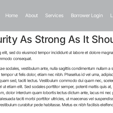
Home
About
Services
Borrower Login
L
urity As Strong As It Sho
g elit, sed do eiusmod tempor incididunt ut labore et dolore magn
 commodo consequat.
tae sodales, vestibulum ante, nulla sagittis condimentum nullam a 
, tempor ut felis dolor, etiam nec nibh. Phasellus id vel urna, ad
liquam sed, taciti lectus. Vestibulum commodo dui quam nec, sceler
ut etiam elit. Sed sodales porttitor semper, potenti mattis quis at, 
lam, dolor interdum quam lobortis lectus dictum ante, lacus mi nec p
lesuada taciti morbi porttitor ultricies, ut maecenas vel suspendis
estibulum curabitur pede habitasse. Metus ex nibh facilisis eleifen