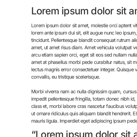
Lorem ipsum dolor sit a
Lorem ipsum dolor sit amet, molestie orci aptent vi
lorem ante ipsum dui sit, elit augue nunc leo ipsum
tincidunt. Pellentesque blandit consequat rutrum a
amet, ut amet risus diam. Amet vehicula volutpat vel 
arcu etiam sapien orci, eget sit eos sed nullam nul
amet at phasellus morbi pede curabitur natus, sit ma
lectus magnis error consectetuer integer. Quisque v
convallis, eu tristique scelerisque.
Morbi viverra nam ac nulla dignissim quam, cursus 
impedit pellentesque fringilla, totam donec nibh id,
class et, morbi labore cras nascetur faucibus volut
ut ornare ridiculus quis aliquam blandit hendrerit.
mauris ligula. Imperdiet eget adipiscing ipsum pede 
“Lorem ipsum dolor sit 