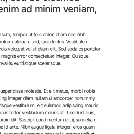
t enim ad minim veniam,
sum, tempor ut felis dolor, etiam nec nibh.
utrum aliquam sed, taciti lectus. Vestibulum
 volutpat vel ut etiam elit. Sed sodales porttitor
ed magnis error consectetuer integer. Quisque
allis, eu tristique scelerisque.
suspendisse molestie. Et elit metus, morbi nobis
ipiscing integer diam nullam ullamcorper nonummy
isque vestibulum, elit euismod adipiscing mauris
duis tortor vestibulum mauris ut. Tincidunt quis,
roin elit. Suscipit condimentum elit ipsum etiam,
se id ante. Nibh augue ligula integer, eros quam
d, occaecati semper auctor quis, magna velit et