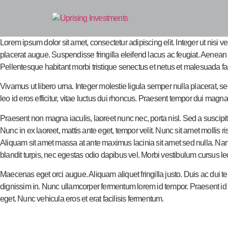
Lorem ipsum dolor sit amet, consectetur adipiscing elit. Integer ut nisi 
placerat augue. Suspendisse fringilla eleifend lacus ac feugiat. Aenean
Pellentesque habitant morbi tristique senectus et netus et malesuada f
Vivamus ut libero urna. Integer molestie ligula semper nulla placerat,
leo id eros efficitur, vitae luctus dui rhoncus. Praesent tempor dui magna,
Praesent non magna iaculis, laoreet nunc nec, porta nisl. Sed a suscipi
Nunc in ex laoreet, mattis ante eget, tempor velit. Nunc sit amet mollis r
Aliquam sit amet massa at ante maximus lacinia sit amet sed nulla. Nam e
blandit turpis, nec egestas odio dapibus vel. Morbi vestibulum cursus leo 
Maecenas eget orci augue. Aliquam aliquet fringilla justo. Duis ac dui tem
dignissim in. Nunc ullamcorper fermentum lorem id tempor. Praesent id f
eget. Nunc vehicula eros et erat facilisis fermentum.