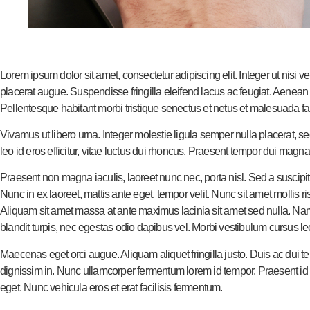
Lorem ipsum dolor sit amet, consectetur adipiscing elit. Integer ut nisi 
placerat augue. Suspendisse fringilla eleifend lacus ac feugiat. Aenean
Pellentesque habitant morbi tristique senectus et netus et malesuada f
Vivamus ut libero urna. Integer molestie ligula semper nulla placerat,
leo id eros efficitur, vitae luctus dui rhoncus. Praesent tempor dui magna,
Praesent non magna iaculis, laoreet nunc nec, porta nisl. Sed a suscipi
Nunc in ex laoreet, mattis ante eget, tempor velit. Nunc sit amet mollis r
Aliquam sit amet massa at ante maximus lacinia sit amet sed nulla. Nam e
blandit turpis, nec egestas odio dapibus vel. Morbi vestibulum cursus leo 
Maecenas eget orci augue. Aliquam aliquet fringilla justo. Duis ac dui tem
dignissim in. Nunc ullamcorper fermentum lorem id tempor. Praesent id f
eget. Nunc vehicula eros et erat facilisis fermentum.