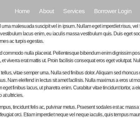
Home
About
Services
Borrower Login
vel urna malesuada suscipit vel in ipsum. Nullam eget imperdiet risus, vel
 vestibulum lacus enim, eu iaculis massa vestibulum quis. Duis eget sod
ames ac turpis egestas.
 sed commodo nulla placerat. Pellentesque bibendum enim dignissim posue
 et viverra erat mattis ut. Proin facilisis consequat eros eget volutpat. Nu
t tellus, vitae semper urna. Nulla sed finibus dolor. Aliquam sed rhoncu
isus. Nam eleifend in lectus sit amet facilisis. Nulla maximus a eros ut m
get finibus lacus, ut pharetra enim. Curabitur vitae tincidunt tortor, a
at ultricies.
pus, tincidunt felis ac, pulvinar metus. Praesent sodales est ac massa faci
eugiat orci. Etiam imperdiet neque vel neque iaculis, quis tempus mauri