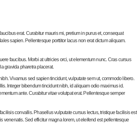
 faucibus erat. Curabitur mauris mi, pretium in purus et, consequat
ales sapien. Pellentesque porttitor lacus non erat dictum aliquam.
re faucibus. Morbi at ultricies orci, ut elementum nunc. Cras cursus
lla gravida pharetra placerat.
s nibh. Vivamus sed sapien tincidunt, vulputate sem ut, commodo libero.
ollis. Integer bibendum tincidunt nibh, id aliquam odio maximus id.
 elementum ante. Curabitur vitae volutpat erat. Pellentesque semper
lisis convallis. Phasellus vulputate cursus lectus, tristique facilisis est
s venenatis. Sed efficitur magna lorem, ut eleifend est pellentesque