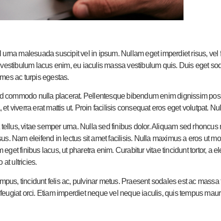
vel urna malesuada suscipit vel in ipsum. Nullam eget imperdiet risus, vel
 vestibulum lacus enim, eu iaculis massa vestibulum quis. Duis eget sod
ames ac turpis egestas.
 sed commodo nulla placerat. Pellentesque bibendum enim dignissim posue
 et viverra erat mattis ut. Proin facilisis consequat eros eget volutpat. Nu
t tellus, vitae semper urna. Nulla sed finibus dolor. Aliquam sed rhoncu
isus. Nam eleifend in lectus sit amet facilisis. Nulla maximus a eros ut m
get finibus lacus, ut pharetra enim. Curabitur vitae tincidunt tortor, a
at ultricies.
pus, tincidunt felis ac, pulvinar metus. Praesent sodales est ac massa faci
eugiat orci. Etiam imperdiet neque vel neque iaculis, quis tempus mauri