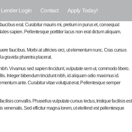
Lender Login
Contact
Apply Today!
 faucibus erat. Curabitur mauris mi, pretium in purus et, consequat
ales sapien. Pellentesque porttitor lacus non erat dictum aliquam.
re faucibus. Morbi at ultricies orci, ut elementum nunc. Cras cursus
lla gravida pharetra placerat.
s nibh. Vivamus sed sapien tincidunt, vulputate sem ut, commodo libero.
ollis. Integer bibendum tincidunt nibh, id aliquam odio maximus id.
 elementum ante. Curabitur vitae volutpat erat. Pellentesque semper
lisis convallis. Phasellus vulputate cursus lectus, tristique facilisis est
s venenatis. Sed efficitur magna lorem, ut eleifend est pellentesque