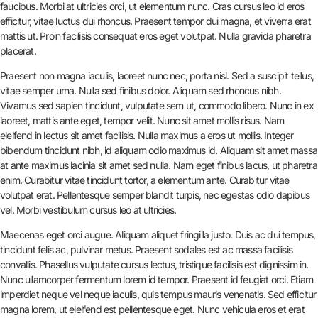
faucibus. Morbi at ultricies orci, ut elementum nunc. Cras cursus leo id eros
efficitur, vitae luctus dui rhoncus. Praesent tempor dui magna, et viverra erat
mattis ut. Proin facilisis consequat eros eget volutpat. Nulla gravida pharetra
placerat.
Praesent non magna iaculis, laoreet nunc nec, porta nisl. Sed a suscipit tellus,
vitae semper urna. Nulla sed finibus dolor. Aliquam sed rhoncus nibh.
Vivamus sed sapien tincidunt, vulputate sem ut, commodo libero. Nunc in ex
laoreet, mattis ante eget, tempor velit. Nunc sit amet mollis risus. Nam
eleifend in lectus sit amet facilisis. Nulla maximus a eros ut mollis. Integer
bibendum tincidunt nibh, id aliquam odio maximus id. Aliquam sit amet massa
at ante maximus lacinia sit amet sed nulla. Nam eget finibus lacus, ut pharetra
enim. Curabitur vitae tincidunt tortor, a elementum ante. Curabitur vitae
volutpat erat. Pellentesque semper blandit turpis, nec egestas odio dapibus
vel. Morbi vestibulum cursus leo at ultricies.
Maecenas eget orci augue. Aliquam aliquet fringilla justo. Duis ac dui tempus,
tincidunt felis ac, pulvinar metus. Praesent sodales est ac massa facilisis
convallis. Phasellus vulputate cursus lectus, tristique facilisis est dignissim in.
Nunc ullamcorper fermentum lorem id tempor. Praesent id feugiat orci. Etiam
imperdiet neque vel neque iaculis, quis tempus mauris venenatis. Sed efficitur
magna lorem, ut eleifend est pellentesque eget. Nunc vehicula eros et erat