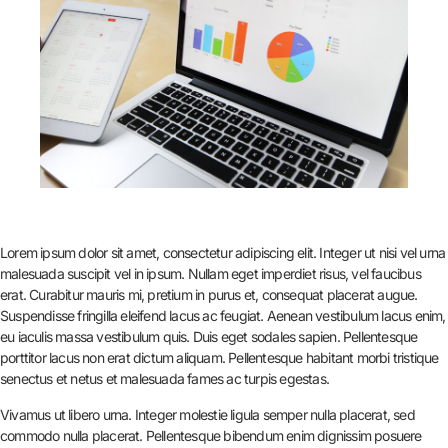
Lorem ipsum dolor sit amet, consectetur adipiscing elit. Integer ut nisi vel urna
malesuada suscipit vel in ipsum. Nullam eget imperdiet risus, vel faucibus
erat. Curabitur mauris mi, pretium in purus et, consequat placerat augue.
Suspendisse fringilla eleifend lacus ac feugiat. Aenean vestibulum lacus enim,
eu iaculis massa vestibulum quis. Duis eget sodales sapien. Pellentesque
porttitor lacus non erat dictum aliquam. Pellentesque habitant morbi tristique
senectus et netus et malesuada fames ac turpis egestas.
Vivamus ut libero urna. Integer molestie ligula semper nulla placerat, sed
commodo nulla placerat. Pellentesque bibendum enim dignissim posuere