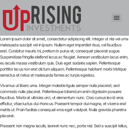
Lorem ipsum dolor sit amet, consectetur adipiscing elit. Integer ut nisi vel urna
malesuada suscipit vel in ipsum. Nullam eget imperdiet risus, vel faucibus
erat. Curabitur mauris mi, pretium in purus et, consequat placerat augue.
Suspendisse fringilla eleifend lacus ac feugiat. Aenean vestibulum lacus enim,
eu iaculis massa vestibulum quis. Duis eget sodales sapien. Pellentesque
porttitor lacus non erat dictum aliquam. Pellentesque habitant morbi tristique
senectus et netus et malesuada fames ac turpis egestas.
Vivamus ut libero urna. Integer molestie ligula semper nulla placerat, sed
commodo nulla placerat. Pellentesque bibendum enim dignissim posuere
faucibus. Morbi at ultricies orci, ut elementum nunc. Cras cursus leo id eros
efficitur, vitae luctus dui rhoncus. Praesent tempor dui magna, et viverra erat
mattis ut. Proin facilisis consequat eros eget volutpat. Nulla gravida pharetra
placerat.
Praesent non magna iaculis, laoreet nunc nec, porta nisl. Sed a suscipit tellus,