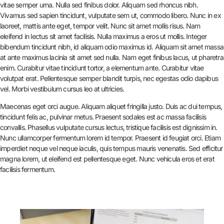
vitae semper urna. Nulla sed finibus dolor. Aliquam sed rhoncus nibh.
Vivamus sed sapien tincidunt, vulputate sem ut, commodo libero. Nunc in ex
laoreet, mattis ante eget, tempor velit. Nunc sit amet mollis risus. Nam
eleifend in lectus sit amet facilisis. Nulla maximus a eros ut mollis. Integer
bibendum tincidunt nibh, id aliquam odio maximus id. Aliquam sit amet massa
at ante maximus lacinia sit amet sed nulla. Nam eget finibus lacus, ut pharetra
enim. Curabitur vitae tincidunt tortor, a elementum ante. Curabitur vitae
volutpat erat. Pellentesque semper blandit turpis, nec egestas odio dapibus
vel. Morbi vestibulum cursus leo at ultricies.
Maecenas eget orci augue. Aliquam aliquet fringilla justo. Duis ac dui tempus,
tincidunt felis ac, pulvinar metus. Praesent sodales est ac massa facilisis
convallis. Phasellus vulputate cursus lectus, tristique facilisis est dignissim in.
Nunc ullamcorper fermentum lorem id tempor. Praesent id feugiat orci. Etiam
imperdiet neque vel neque iaculis, quis tempus mauris venenatis. Sed efficitur
magna lorem, ut eleifend est pellentesque eget. Nunc vehicula eros et erat
facilisis fermentum.